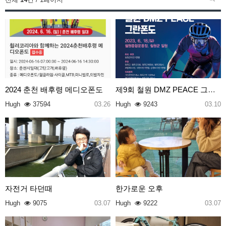
2024 춘천 배후령 메디오폰도
제9회 철원 DMZ PEACE 그란폰도
Hugh
37594
03.26
Hugh
9243
03.10
자전거 타던때
한가로운 오후
Hugh
9075
03.07
Hugh
9222
03.07