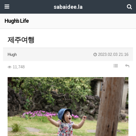
sabaidee.la
Hugh's Life
제주여행
Hugh
2023.02.03 21:16
11,748