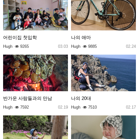
어린이집 첫입학
나의 애마
Hugh
9265
03.03
Hugh
9885
02.24
반가운 사람들과의 만남
나의 20대
Hugh
7592
02.19
Hugh
7510
02.17