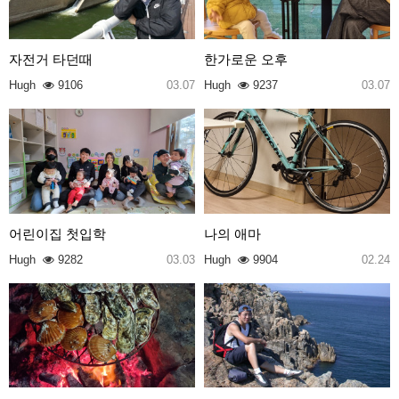
자전거 타던때
한가로운 오후
Hugh
9106
03.07
Hugh
9237
03.07
어린이집 첫입학
나의 애마
Hugh
9282
03.03
Hugh
9904
02.24