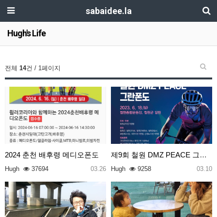
sabaidee.la
Hugh's Life
전체
14
건 / 1페이지
2024 춘천 배후령 메디오폰도
제9회 철원 DMZ PEACE 그란폰도
Hugh
37694
03.26
Hugh
9258
03.10