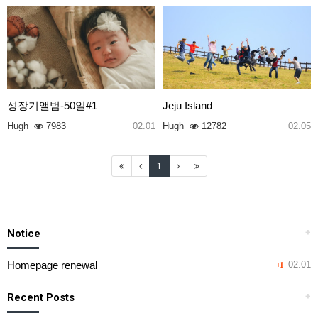
성장기앨범-50일#1
Jeju Island
Hugh
7983
02.01
Hugh
12782
02.05
1
Notice
+
Homepage renewal
02.01
+1
Recent Posts
+