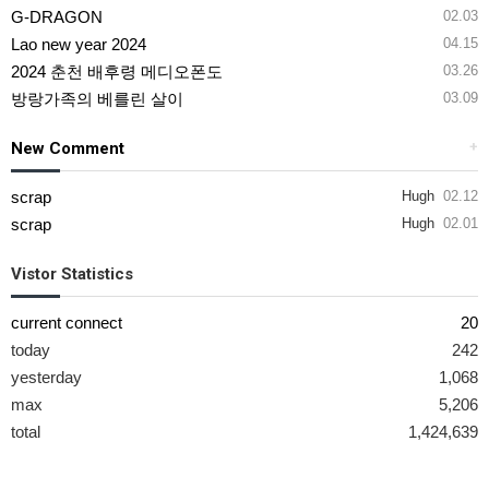
G-DRAGON
02.03
Lao new year 2024
04.15
2024 춘천 배후령 메디오폰도
03.26
방랑가족의 베를린 살이
03.09
New Comment
+
scrap
Hugh
02.12
scrap
Hugh
02.01
Vistor Statistics
current connect
20
today
242
yesterday
1,068
max
5,206
total
1,424,639