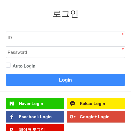
로그인
Auto Login
Login
Naver
Login
Kakao
Login
Facebook
Login
Google+
Login
페이코
로그인