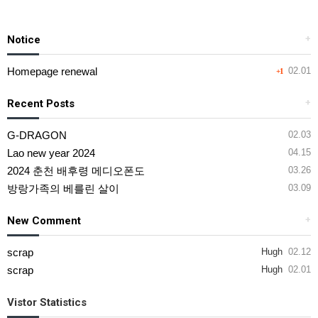
Notice
+
Homepage renewal
02.01
+1
Recent Posts
+
G-DRAGON
02.03
Lao new year 2024
04.15
2024 춘천 배후령 메디오폰도
03.26
방랑가족의 베를린 살이
03.09
New Comment
+
scrap
Hugh
02.12
scrap
Hugh
02.01
Vistor Statistics