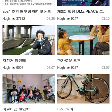
2024 춘천 배후령 메디오폰도
제9회 철원 DMZ PEACE 그란폰도
Hugh
37632
03.26
Hugh
9247
03.10
자전거 타던때
한가로운 오후
Hugh
9097
03.07
Hugh
9227
03.07
어린이집 첫입학
나의 애마