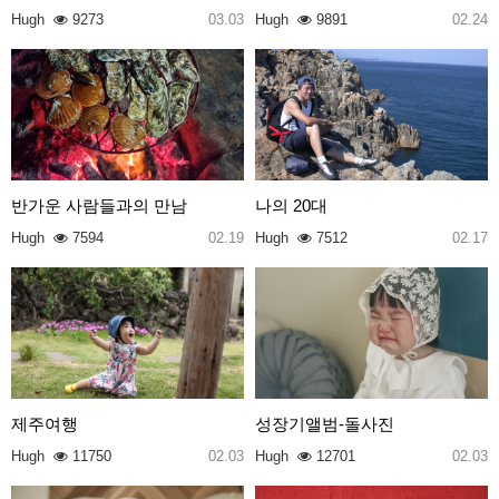
Hugh
9273
03.03
Hugh
9891
02.24
반가운 사람들과의 만남
나의 20대
Hugh
7594
02.19
Hugh
7512
02.17
제주여행
성장기앨범-돌사진
Hugh
11750
02.03
Hugh
12701
02.03