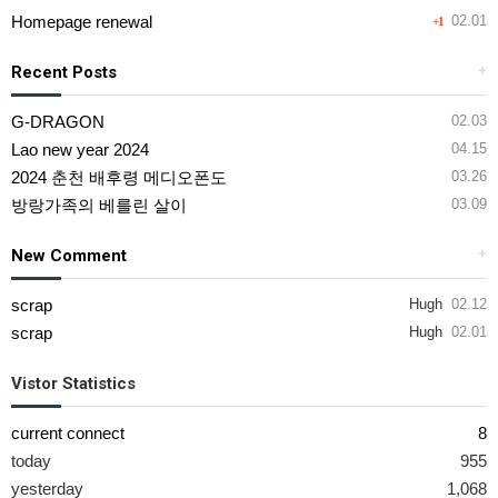
Homepage renewal
02.01
+1
Recent Posts
+
G-DRAGON
02.03
Lao new year 2024
04.15
2024 춘천 배후령 메디오폰도
03.26
방랑가족의 베를린 살이
03.09
New Comment
+
scrap
Hugh
02.12
scrap
Hugh
02.01
Vistor Statistics
current connect
8
today
955
yesterday
1,068