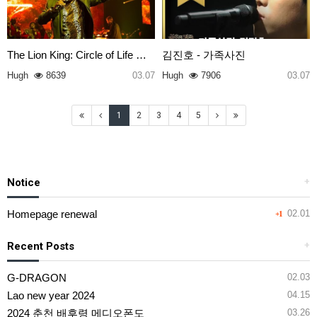
The Lion King: Circle of Life …
김진호 - 가족사진
Hugh
8639
03.07
Hugh
7906
03.07
1
2
3
4
5
Notice
+
Homepage renewal
02.01
+1
Recent Posts
+
G-DRAGON
02.03
Lao new year 2024
04.15
2024 춘천 배후령 메디오폰도
03.26