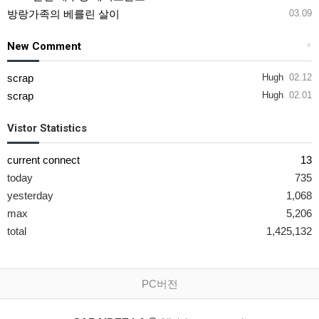
방랑가족의 베를린 살이
03.09
New Comment
+
scrap
Hugh
02.12
scrap
Hugh
02.01
Vistor Statistics
current connect
13
today
735
yesterday
1,068
max
5,206
total
1,425,132
PC버전