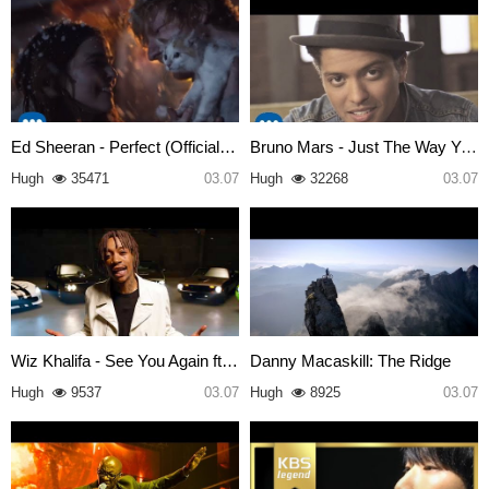
Ed Sheeran - Perfect (Official…
Bruno Mars - Just The Way You …
Hugh
35471
03.07
Hugh
32268
03.07
Wiz Khalifa - See You Again ft…
Danny Macaskill: The Ridge
Hugh
9537
03.07
Hugh
8925
03.07