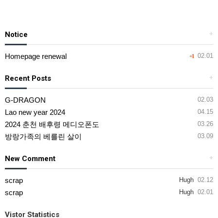
Notice
+
Homepage renewal
02.01
+1
Recent Posts
+
G-DRAGON
02.03
Lao new year 2024
04.15
2024 춘천 배후령 메디오폰도
03.26
방랑가족의 베를린 살이
03.09
New Comment
+
scrap
Hugh
02.12
scrap
Hugh
02.01
Vistor Statistics