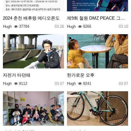
2024 춘천 배후령 메디오폰도
제9회 철원 DMZ PEACE 그란폰도
Hugh
37784
03.26
Hugh
9266
03.10
자전거 타던때
한가로운 오후
Hugh
9112
03.07
Hugh
9241
03.07