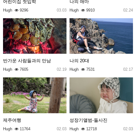
어린이집 첫입학
나의 애마
Hugh
9296
03.03
Hugh
9910
02.24
반가운 사람들과의 만남
나의 20대
Hugh
7605
02.19
Hugh
7531
02.17
제주여행
성장기앨범-돌사진
Hugh
11764
02.03
Hugh
12718
02.03