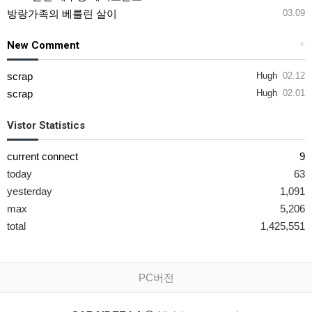
방랑가족의 베를린 살이
03.09
New Comment
+
scrap
Hugh
02.12
scrap
Hugh
02.01
Vistor Statistics
current connect
9
today
63
yesterday
1,091
max
5,206
total
1,425,551
PC버전