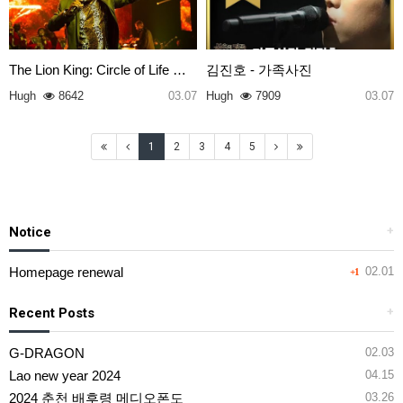
The Lion King: Circle of Life …
김진호 - 가족사진
Hugh
8642
03.07
Hugh
7909
03.07
1
2
3
4
5
Notice
+
Homepage renewal
02.01
+1
Recent Posts
+
G-DRAGON
02.03
Lao new year 2024
04.15
2024 춘천 배후령 메디오폰도
03.26