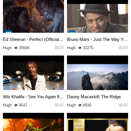
Ed Sheeran - Perfect (Official…
Bruno Mars - Just The Way You …
Hugh
35508
03.07
Hugh
32275
03.07
Wiz Khalifa - See You Again ft…
Danny Macaskill: The Ridge
Hugh
9547
03.07
Hugh
8930
03.07