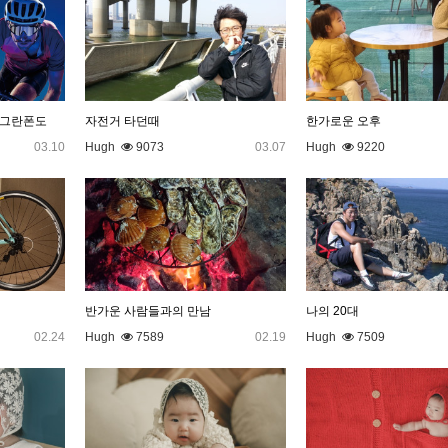
E 그란폰도
자전거 타던때
한가로운 오후
03.10
Hugh
9073
03.07
Hugh
9220
반가운 사람들과의 만남
나의 20대
02.24
Hugh
7589
02.19
Hugh
7509