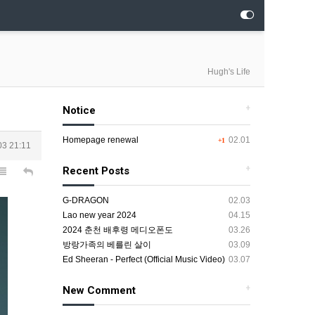
Hugh's Life
+
Notice
Homepage renewal
02.01
+1
03 21:11
+
Recent Posts
G-DRAGON
02.03
Lao new year 2024
04.15
2024 춘천 배후령 메디오폰도
03.26
방랑가족의 베를린 살이
03.09
Ed Sheeran - Perfect (Official Music Video)
03.07
+
New Comment