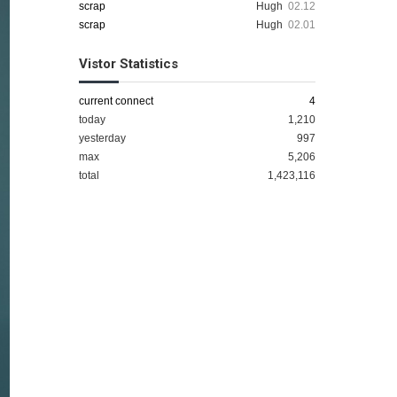
scrap
Hugh
02.12
scrap
Hugh
02.01
Vistor Statistics
current connect
4
today
1,210
yesterday
997
max
5,206
total
1,423,116