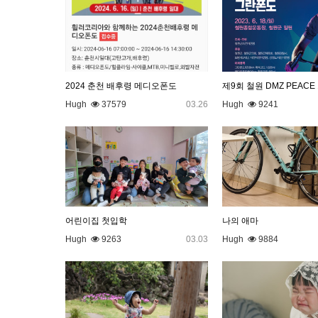
2024 춘천 배후령 메디오폰도
제9회 철원 DMZ PEAC
Hugh
37579
03.26
Hugh
9241
어린이집 첫입학
나의 애마
Hugh
9263
03.03
Hugh
9884