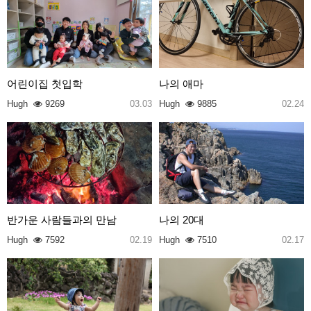
어린이집 첫입학
나의 애마
Hugh
9269
03.03
Hugh
9885
02.24
반가운 사람들과의 만남
나의 20대
Hugh
7592
02.19
Hugh
7510
02.17