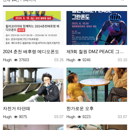
2024 춘천 배후령 메디오폰도
제9회 철원 DMZ PEACE 그란폰도
Hugh
37603
03.26
Hugh
9246
03.10
자전거 타던때
한가로운 오후
Hugh
9075
03.07
Hugh
9223
03.07