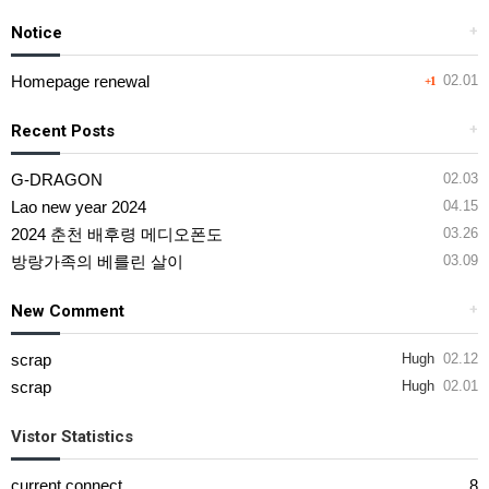
Notice
+
Homepage renewal
02.01
+1
Recent Posts
+
G-DRAGON
02.03
Lao new year 2024
04.15
2024 춘천 배후령 메디오폰도
03.26
방랑가족의 베를린 살이
03.09
New Comment
+
scrap
Hugh
02.12
scrap
Hugh
02.01
Vistor Statistics
current connect
8