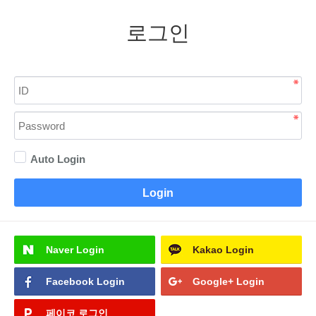
로그인
Auto Login
Login
Naver
Login
Kakao
Login
Facebook
Login
Google+
Login
페이코
로그인