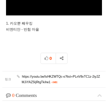
1. 카오뿐 째우킹
비엔티안 - 반험 마을
0
https://youtu.be/lsHKZWTQc-o?list=PLnV8xTC1z-2iy2Z
링크
MJiYAZ5IjRtgTkihe1
+3481
0
Comments