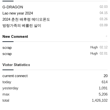
G-DRAGON
02.03
Lao new year 2024
04.15
2024 춘천 배후령 메디오폰도
03.26
방랑가족의 베를린 살이
03.09
New Comment
+
scrap
Hugh
02.12
scrap
Hugh
02.01
Vistor Statistics
current connect
20
today
614
yesterday
1,091
max
5,206
total
1,426,102