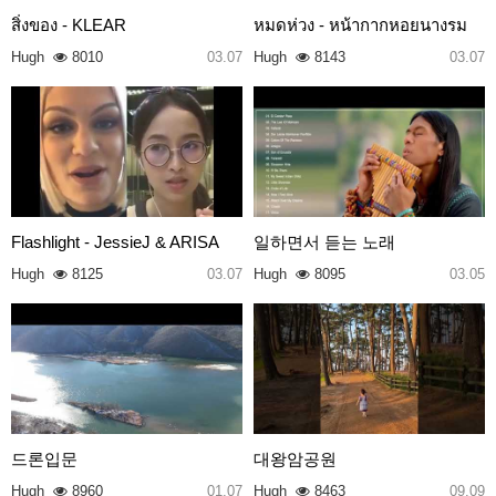
สิ่งของ - KLEAR
หมดห่วง - หน้ากากหอยนางรม
Hugh
8010
03.07
Hugh
8143
03.07
Flashlight - JessieJ & ARISA
일하면서 듣는 노래
Hugh
8125
03.07
Hugh
8095
03.05
드론입문
대왕암공원
Hugh
8960
01.07
Hugh
8463
09.09