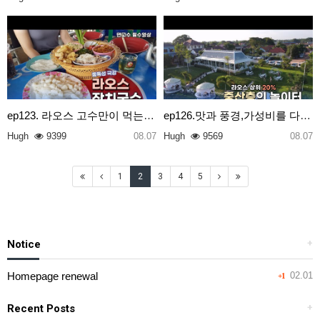
ep123. 라오스 고수만이 먹는 다는 전설의 국수
ep126.맛과 풍경,가성비를 다잡은 라오스의 핫플2곳
Hugh
9399
08.07
Hugh
9569
08.07
1
2
3
4
5
Notice
+
Homepage renewal
02.01
+1
Recent Posts
+