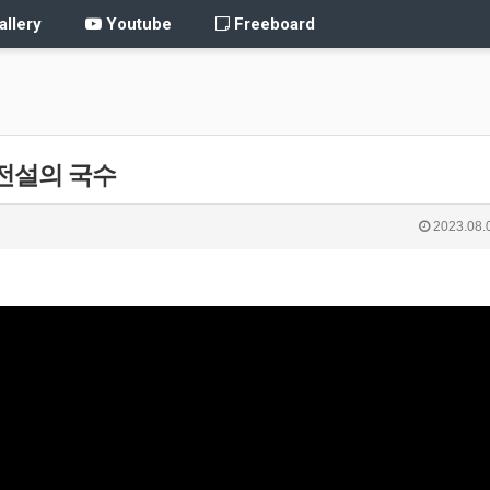
llery
Youtube
Freeboard
 전설의 국수
2023.08.