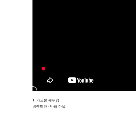
1. 카오뿐 째우킹
비엔티안 - 반험 마을