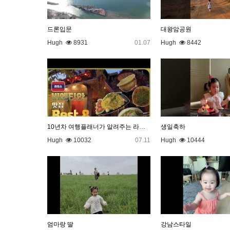
드론입문
대왕암공원
Hugh
8931
01.07
Hugh
8442
10년차 여행플래너가 알려주는 라오스 비엔티안 맛집 BEST 8
생일축하
Hugh
10032
07.11
Hugh
10444
엄마랑 딸
강남스타일