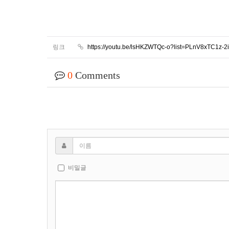
링크
https://youtu.be/lsHKZWTQc-o?list=PLnV8xTC1z-2
0
Comments
비밀글