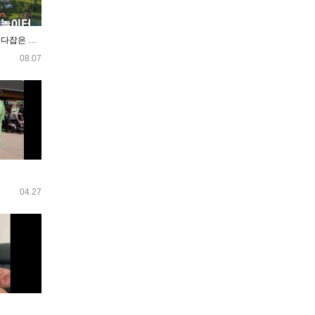
ep126.맛과 풍경,가성비를 다잡은 라오스의 핫플2곳
08.07
04.27