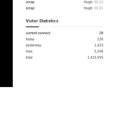
scrap
Hugh
02.12
scrap
Hugh
02.01
Vistor Statistics
current connect
28
today
226
yesterday
1,423
max
5,206
total
1,423,555