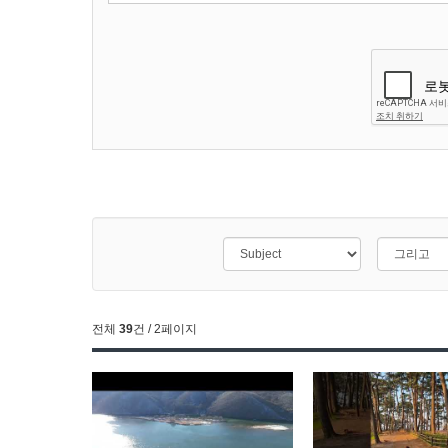
전체
39
건 / 2페이지