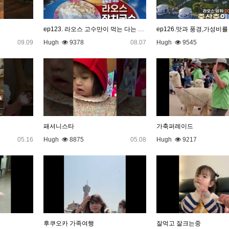
ep123. 라오스 고수만이 먹는 다는 전설의 국수
09.09
Hugh
9378
08.07
Hugh
9545
패셔니스타
가축퍼레이드
05.16
Hugh
8875
05.08
Hugh
9217
후쿠오카 가족여행
잘먹고 잘크는중