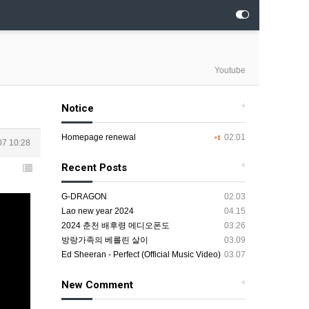
Youtube
+
Notice
Homepage renewal
02.01
+1
07 10:28
+
Recent Posts
G-DRAGON
02.03
Lao new year 2024
04.15
2024 춘천 배후령 메디오폰도
03.26
방랑가족의 베를린 살이
03.09
Ed Sheeran - Perfect (Official Music Video)
03.07
+
New Comment