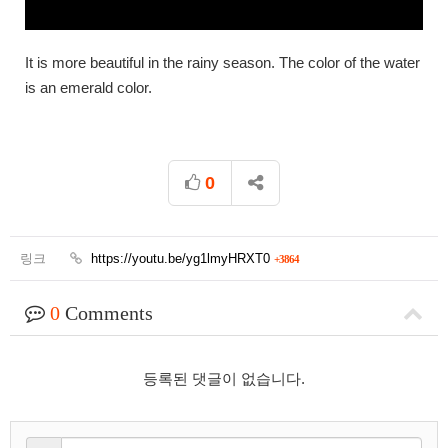
It is more beautiful in the rainy season. The color of the water
is an emerald color.
0
링크
https://youtu.be/yg1lmyHRXT0
+3864
0
Comments
등록된 댓글이 없습니다.