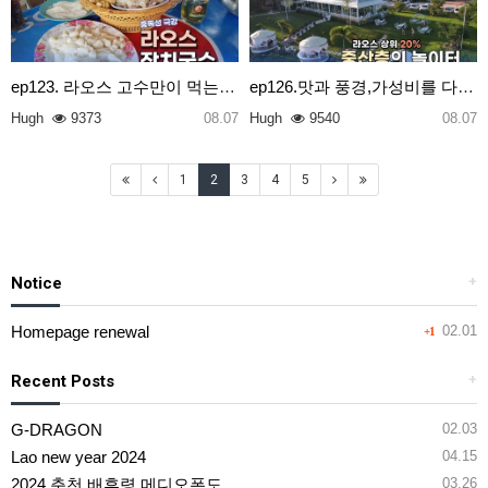
ep123. 라오스 고수만이 먹는 다는 전설의 국수
ep126.맛과 풍경,가성비를 다잡은 라오스의 핫플2곳
Hugh
9373
08.07
Hugh
9540
08.07
1
2
3
4
5
Notice
+
Homepage renewal
02.01
+1
Recent Posts
+
G-DRAGON
02.03
Lao new year 2024
04.15
2024 춘천 배후령 메디오폰도
03.26