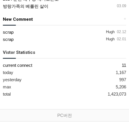
방랑가족의 베를린 살이
03.09
New Comment
+
scrap
Hugh
02.12
scrap
Hugh
02.01
Vistor Statistics
current connect
11
today
1,167
yesterday
997
max
5,206
total
1,423,073
PC버전