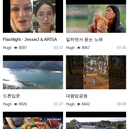
Flashlight - JessieJ & ARISA
일하면서 듣는 노래
Hugh
8097
03.07
Hugh
8067
03.05
드론입문
대왕암공원
Hugh
8926
01.07
Hugh
8442
09.09