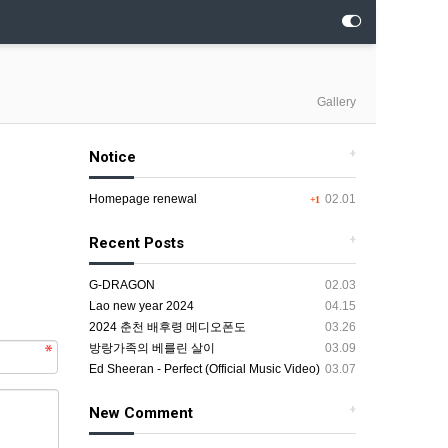
Gallery
+
Notice
Homepage renewal
02.01
+1
+
Recent Posts
G-DRAGON
02.03
Lao new year 2024
04.15
2024 춘천 배후령 메디오폰도
03.26
방랑가족의 베를린 살이
03.09
Ed Sheeran - Perfect (Official Music Video)
03.07
+
New Comment