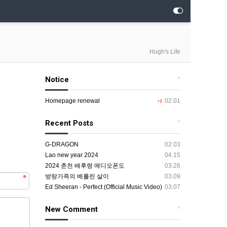
Hugh's Life
+
Notice
Homepage renewal
02.01
+1
+
Recent Posts
G-DRAGON
02.03
Lao new year 2024
04.15
2024 춘천 배후령 메디오폰도
03.26
방랑가족의 베를린 살이
03.09
Ed Sheeran - Perfect (Official Music Video)
03.07
+
New Comment