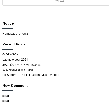
취소
Notice
Homepage renewal
Recent Posts
G-DRAGON
Lao new year 2024
2024 춘천 배후령 메디오폰도
방랑가족의 베를린 살이
Ed Sheeran - Perfect (Official Music Video)
New Comment
scrap
scrap