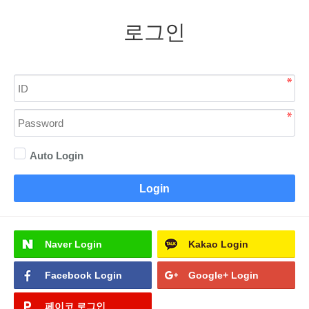
로그인
Auto Login
Login
Naver
Login
Kakao
Login
Facebook
Login
Google+
Login
페이코
로그인