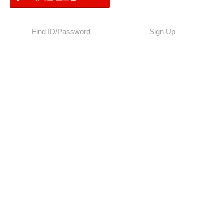
Find ID/Password
Sign Up