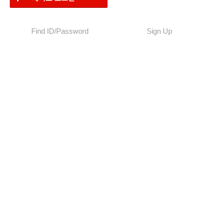
Find ID/Password
Sign Up