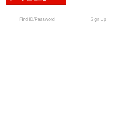
Find ID/Password
Sign Up