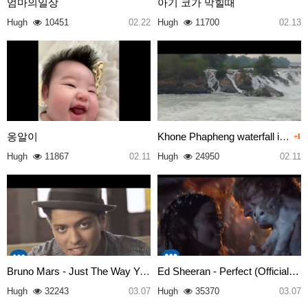
엄마의일상
아기 코가 막힐때
Hugh
10451
02.22
Hugh
11700
02.13
옹알이
Khone Phapheng waterfall in so…
+1
Hugh
11867
02.11
Hugh
24950
02.11
Bruno Mars - Just The Way You …
Ed Sheeran - Perfect (Official…
Hugh
32243
03.07
Hugh
35370
03.07