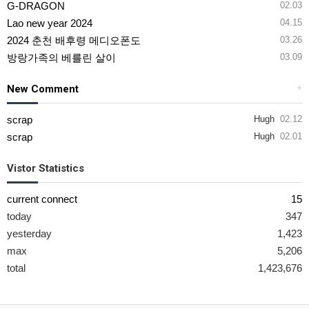
G-DRAGON
02.03
Lao new year 2024
04.15
2024 춘천 배후령 메디오폰도
03.26
방랑가족의 베를린 살이
03.09
New Comment
+
scrap
Hugh
02.12
scrap
Hugh
02.01
Vistor Statistics
current connect
15
today
347
yesterday
1,423
max
5,206
total
1,423,676