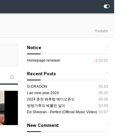
Youtube
+
Notice
Homepage renewal
02.01
+1
+
Recent Posts
G-DRAGON
02.03
Lao new year 2024
04.15
2024 춘천 배후령 메디오폰도
03.26
방랑가족의 베를린 살이
03.09
Ed Sheeran - Perfect (Official Music Video)
03.07
+
New Comment