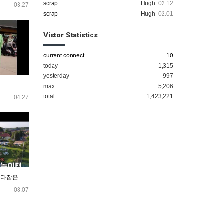
scrap
Hugh
02.12
03.27
scrap
Hugh
02.01
Vistor Statistics
current connect
10
today
1,315
yesterday
997
max
5,206
total
1,423,221
04.27
ep126.맛과 풍경,가성비를 다잡은 라오스의 핫플2곳
08.07