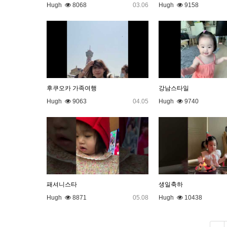
Hugh
8068
03.06
Hugh
9158
후쿠오카 가족여행
강남스타일
Hugh
9063
04.05
Hugh
9740
패셔니스타
생일축하
Hugh
8871
05.08
Hugh
10438