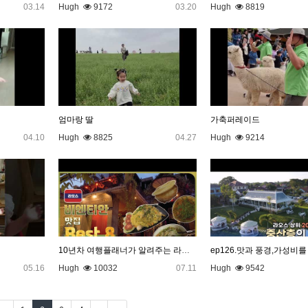
03.14
Hugh
9172
03.20
Hugh
8819
엄마랑 딸
가축퍼레이드
04.10
Hugh
8825
04.27
Hugh
9214
10년차 여행플래너가 알려주는 라오스 비엔티안 맛집 BEST 8
05.16
Hugh
10032
07.11
Hugh
9542