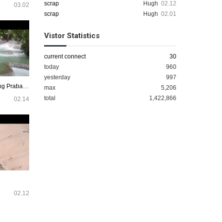
scrap
Hugh
02.12
03.02
scrap
Hugh
02.01
Vistor Statistics
current connect
30
today
960
yesterday
997
Kuang Si Waterfall in Luang Prabang
max
5,206
total
1,422,866
02.14
02.12