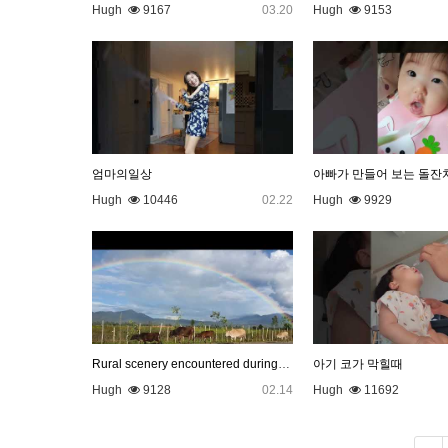
Hugh
9167
03.20
Hugh
9153
엄마의일상
아빠가 만들어 보는 돌잔
Hugh
10446
02.22
Hugh
9929
Rural scenery encountered during the trip
아기 코가 막힐때
Hugh
9128
02.14
Hugh
11692