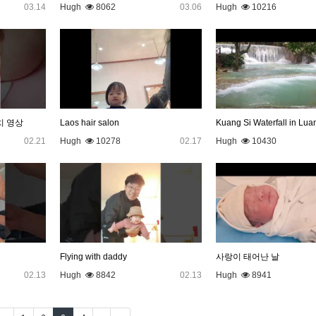
03.14
Hugh
8062
03.06
Hugh
10216
치 영상
Laos hair salon
02.21
Hugh
10278
02.17
Hugh
10430
Flying with daddy
사랑이 태어난 날
02.13
Hugh
8842
02.13
Hugh
8941