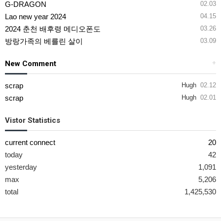
G-DRAGON
02.03
Lao new year 2024
04.15
2024 춘천 배후령 메디오폰도
03.26
방랑가족의 베를린 살이
03.09
New Comment
+
scrap
Hugh
02.12
scrap
Hugh
02.01
Vistor Statistics
current connect
20
today
42
yesterday
1,091
max
5,206
total
1,425,530