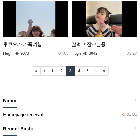
후쿠오카 가족여행
잘먹고 잘크는중
Hugh
9078
04.05
Hugh
8842
03.27
1
2
3
4
5
Notice
+
Homepage renewal
02.01
+1
Recent Posts
+