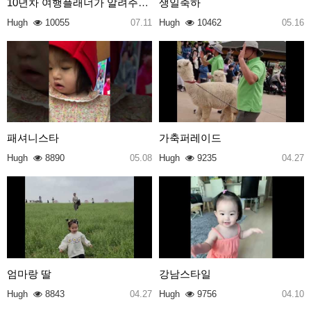
10년차 여행플래너가 알려주는 라오스 비엔티안 맛집 B…
생일축하
Hugh
10055
07.11
Hugh
10462
05.16
패셔니스타
가축퍼레이드
Hugh
8890
05.08
Hugh
9235
04.27
엄마랑 딸
강남스타일
Hugh
8843
04.27
Hugh
9756
04.10