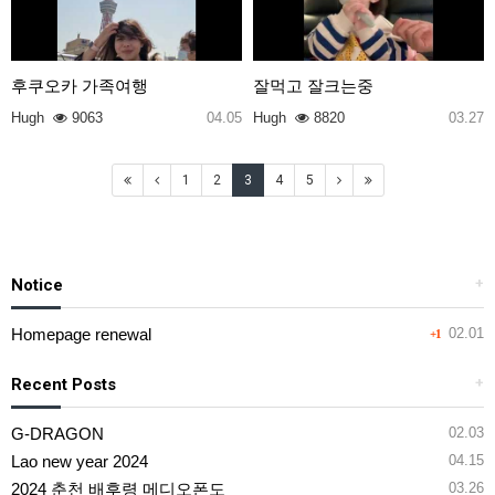
후쿠오카 가족여행
잘먹고 잘크는중
Hugh
9063
04.05
Hugh
8820
03.27
1
2
3
4
5
Notice
+
Homepage renewal
02.01
+1
Recent Posts
+
G-DRAGON
02.03
Lao new year 2024
04.15
2024 춘천 배후령 메디오폰도
03.26