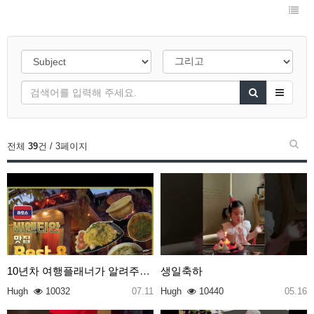
전체
39
건 / 3페이지
10년차 여행플래너가 알려주는 라오스 비엔티안 맛집 B…
생일축하
Hugh
10032
07.11
Hugh
10440
05.16