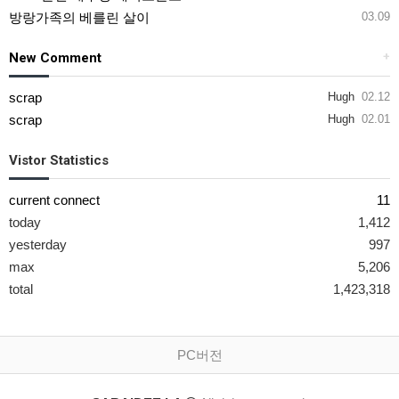
방랑가족의 베를린 살이
03.09
New Comment
+
scrap
Hugh
02.12
scrap
Hugh
02.01
Vistor Statistics
current connect
11
today
1,412
yesterday
997
max
5,206
total
1,423,318
PC버전