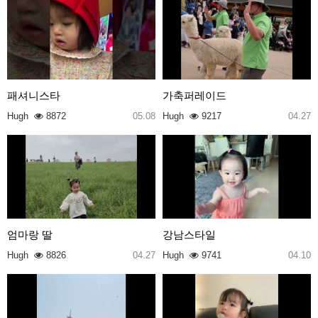
패셔니스타
가축퍼레이드
Hugh
8872
05.08
Hugh
9217
04.27
엄마랑 딸
강남스타일
Hugh
8826
04.27
Hugh
9741
04.10