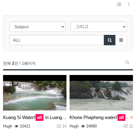
전체
2
건 / 1페이지
Kuang Si Waterf
all
in Luang Pr…
Khone Phapheng waterf
all
in 
+1
all in Luang Pr…" class="wr-
all in so…" class="wr-thumb">
Hugh
10421
02.14
Hugh
24890
02.11
thumb">