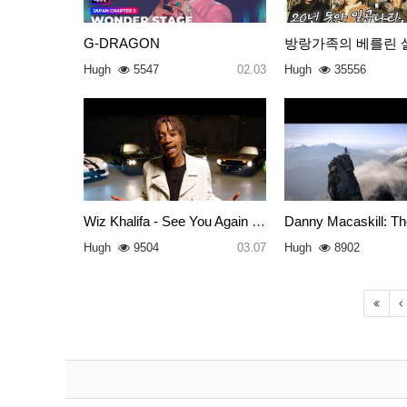
G-DRAGON
방랑가족의 베를린 
Hugh
5547
02.03
Hugh
35556
Wiz Khalifa - See You Again ft…
Danny Macaskill: Th
Hugh
9504
03.07
Hugh
8902