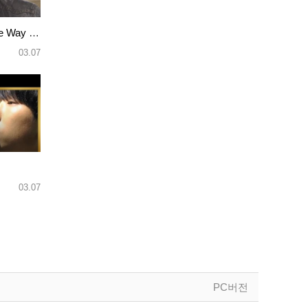
Bruno Mars - Just The Way You …
03.07
03.07
PC버전