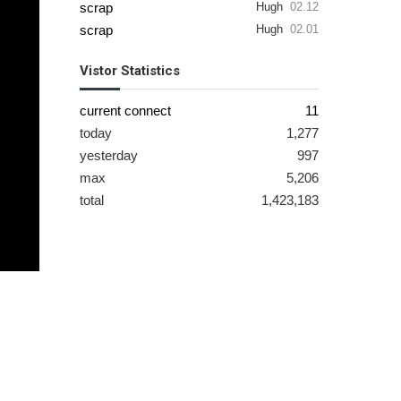
scrap
Hugh
02.12
scrap
Hugh
02.01
Vistor Statistics
current connect
11
today
1,277
yesterday
997
max
5,206
total
1,423,183