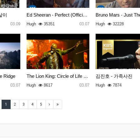
살이
Ed Sheeran - Perfect (Official…
03.09
Hugh
35351
03.07
Hugh
32228
e Ridge
The Lion King: Circle of Life …
김진호 - 가족사진
03.07
Hugh
8617
03.07
Hugh
7874
1
2
3
4
5