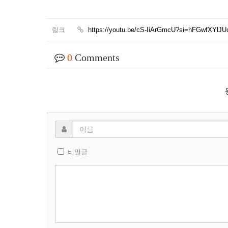
링크
https://youtu.be/cS-IiArGmcU?si=hFGwfXYlJU
0
Comments
비밀글