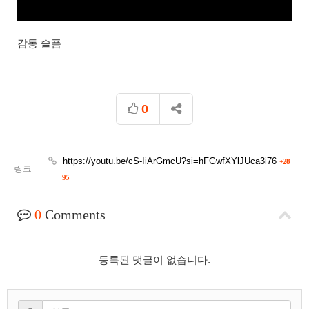
감동 슬픔
0
https://youtu.be/cS-IiArGmcU?si=hFGwfXYlJUca3i76
+28
링크
95
0
Comments
등록된 댓글이 없습니다.