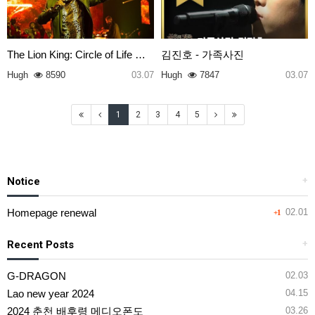
The Lion King: Circle of Life …
김진호 - 가족사진
Hugh
8590
03.07
Hugh
7847
03.07
1
2
3
4
5
Notice
+
Homepage renewal
02.01
+1
Recent Posts
+
G-DRAGON
02.03
Lao new year 2024
04.15
2024 춘천 배후령 메디오폰도
03.26