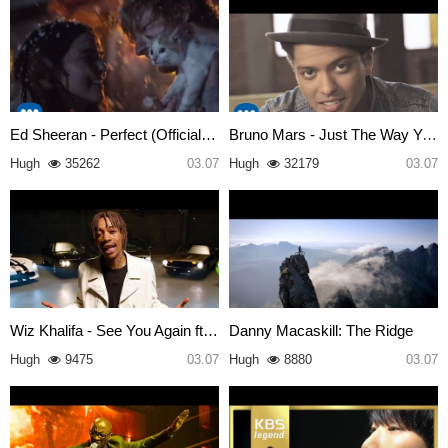
Ed Sheeran - Perfect (Official…
Bruno Mars - Just The Way You …
Hugh
35262
03.07
Hugh
32179
03.07
Wiz Khalifa - See You Again ft…
Danny Macaskill: The Ridge
Hugh
9475
03.07
Hugh
8880
03.07