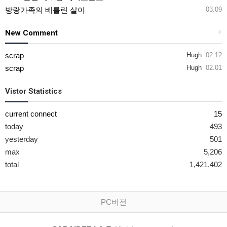
방랑가족의 베를린 살이
03.09
New Comment
+
scrap
Hugh
02.12
scrap
Hugh
02.01
Vistor Statistics
current connect
15
today
493
yesterday
501
max
5,206
total
1,421,402
PC버전