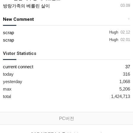
방랑가족의 베를린 살이
03.09
New Comment
+
scrap
Hugh
02.12
scrap
Hugh
02.01
Vistor Statistics
current connect
37
today
316
yesterday
1,068
max
5,206
total
1,424,713
PC버전