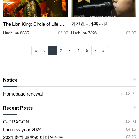
The Lion King: Circle of Life …
김진호 - 가족사진
Hugh
8635
03.07
Hugh
7898
03.07
1
2
3
4
5
Notice
+
Homepage renewal
02.01
+1
Recent Posts
+
G-DRAGON
02.03
Lao new year 2024
04.15
2024 춘천 배후령 메디오폰도
03.26