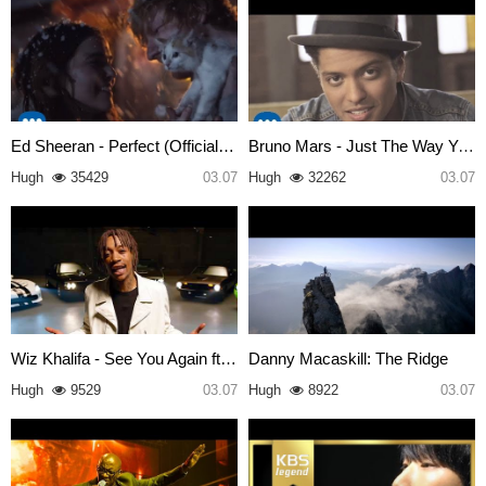
Ed Sheeran - Perfect (Official…
Bruno Mars - Just The Way You …
Hugh
35429
03.07
Hugh
32262
03.07
Wiz Khalifa - See You Again ft…
Danny Macaskill: The Ridge
Hugh
9529
03.07
Hugh
8922
03.07