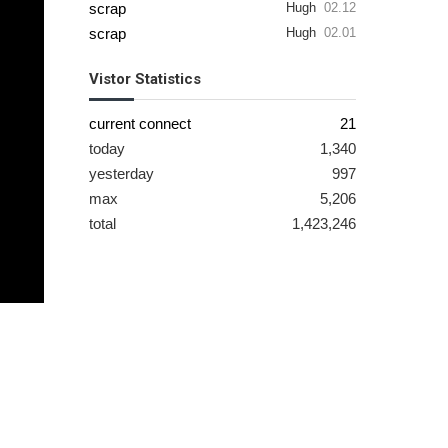
scrap
Hugh
02.12
scrap
Hugh
02.01
Vistor Statistics
current connect
21
today
1,340
yesterday
997
max
5,206
total
1,423,246