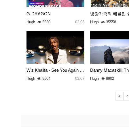
G-DRAGON
방랑가족의 베를린 
Hugh
5550
02.03
Hugh
35558
Wiz Khalifa - See You Again ft…
Danny Macaskill: Th
Hugh
9504
03.07
Hugh
8902