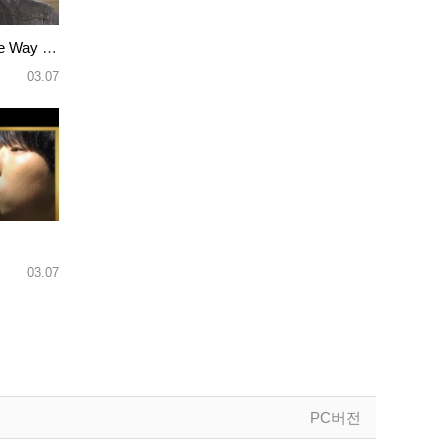
Bruno Mars - Just The Way You …
03.07
03.07
PC버전