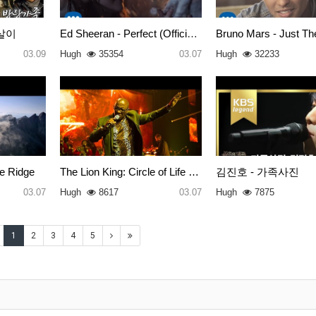
살이
Ed Sheeran - Perfect (Official…
03.09
Hugh
35354
03.07
Hugh
32233
e Ridge
The Lion King: Circle of Life …
김진호 - 가족사진
03.07
Hugh
8617
03.07
Hugh
7875
1
2
3
4
5