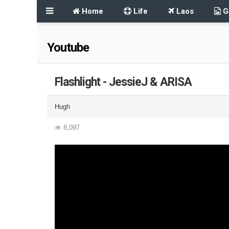
Home
Life
Laos
Ga
Youtube
Flashlight - JessieJ & ARISA
Hugh
8,097