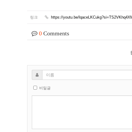
링크
https://youtu.be/lqaceLKCukg?si=TS2VKhq4
0
Comments
비밀글