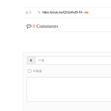
링크
https://youtu.be/QS2pRufD-FA
+2888
0
Comments
비밀글