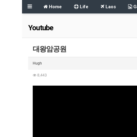
Home
Life
Laos
Ga
Youtube
대왕암공원
Hugh
8,443