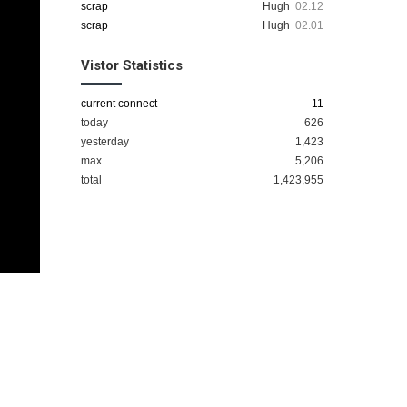
scrap
Hugh
02.12
scrap
Hugh
02.01
Vistor Statistics
current connect
11
today
626
yesterday
1,423
max
5,206
total
1,423,955