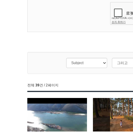
전체
39
건 / 2페이지