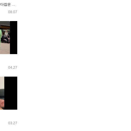
ep126.맛과 풍경,가성비를 다잡은 라오스의 핫플2곳
08.07
04.27
03.27