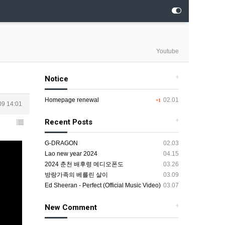
Youtube
+
Notice
Homepage renewal
02.01
+1
09 14:01
+
Recent Posts
G-DRAGON
02.03
Lao new year 2024
04.15
2024 춘천 배후령 메디오폰도
03.26
방랑가족의 베를린 살이
03.09
Ed Sheeran - Perfect (Official Music Video)
03.07
+
New Comment