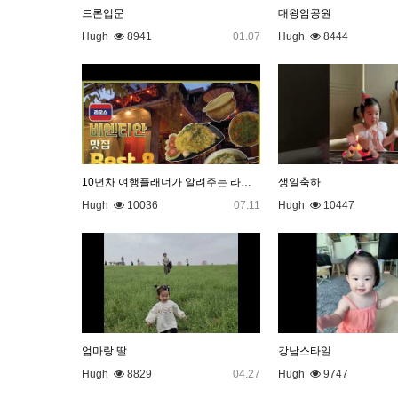
드론입문
대왕암공원
Hugh
8941
01.07
Hugh
8444
10년차 여행플래너가 알려주는 라오스 비엔티안 맛집 BEST 8
생일축하
Hugh
10036
07.11
Hugh
10447
엄마랑 딸
강남스타일
Hugh
8829
04.27
Hugh
9747