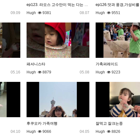
ep123. 라오스 고수만이 먹는 다는 전설의 국수
09.09
Hugh
9381
08.07
Hugh
9551
패셔니스타
가축퍼레이드
05.16
Hugh
8879
05.08
Hugh
9223
후쿠오카 가족여행
잘먹고 잘크는중
04.10
Hugh
9066
04.05
Hugh
8826