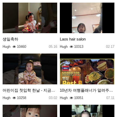
생일축하
Laos hair salon
Hugh
10460
05.16
Hugh
10313
02.17
어린이집 첫입학 한날 - 지금은 휴식중
10년차 여행플래너가 알려주는 라오스 비엔티안 맛집 B…
Hugh
10258
03.02
Hugh
10051
07.11