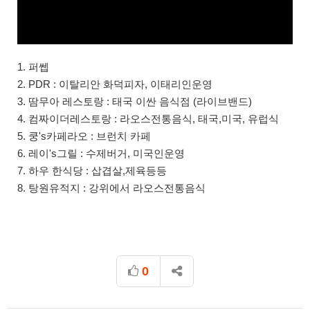
1. 퍼쎕
2. PDR : 이탈리안 화덕피자, 이태리인운영
3. 땀무아 레스토랑 : 태국 이싼 음식점 (라이브밴드)
4. 컴짜이더레스토랑 : 라오스전통음식, 태국,미국, 유럽식
5. 쿵's카페라오 : 브런치 카페
6. 레이's그릴 : 수제버거, 미국인운영
7. 하우 한식당 : 삽겹살,제육등등
8. 탕원유적지 : 강위에서 라오스전통음식
0