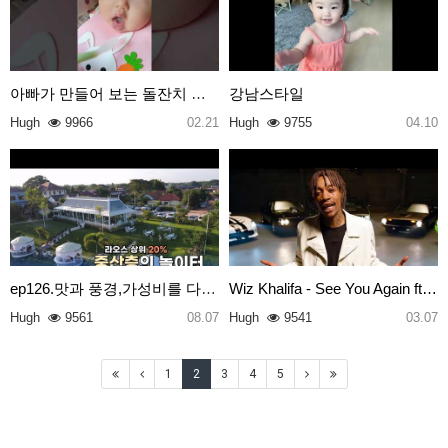
아빠가 만들어 보는 돌잔치 영상
강남스타일
Hugh
9966
02.21
Hugh
9755
04.10
ep126.맛과 풍경,가성비를 다잡은 라오스의 핫플2곳
Wiz Khalifa - See You Again ft…
Hugh
9561
08.07
Hugh
9541
03.07
1
2
3
4
5