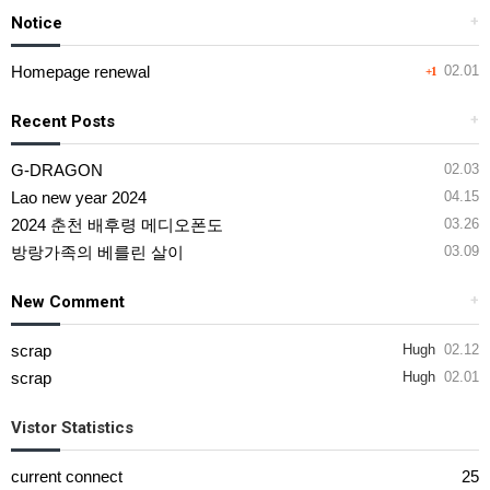
Notice
+
Homepage renewal
02.01
+1
Recent Posts
+
G-DRAGON
02.03
Lao new year 2024
04.15
2024 춘천 배후령 메디오폰도
03.26
방랑가족의 베를린 살이
03.09
New Comment
+
scrap
Hugh
02.12
scrap
Hugh
02.01
Vistor Statistics
current connect
25