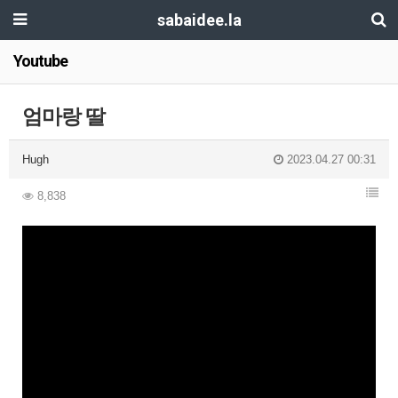
sabaidee.la
Youtube
엄마랑 딸
Hugh
2023.04.27 00:31
8,838