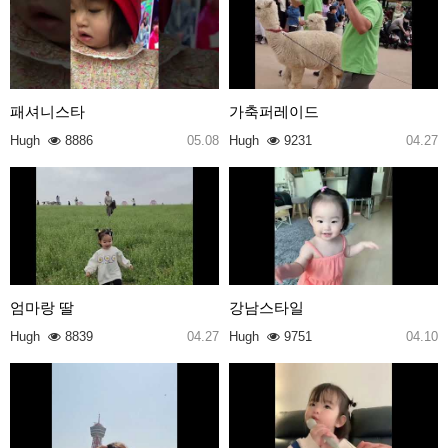
패셔니스타
가축퍼레이드
Hugh
8886
05.08
Hugh
9231
04.27
엄마랑 딸
강남스타일
Hugh
8839
04.27
Hugh
9751
04.10