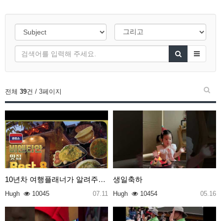
전체
39
건 / 3페이지
10년차 여행플래너가 알려주는 라오스 비엔티안 맛집 B…
생일축하
Hugh
10045
07.11
Hugh
10454
05.16