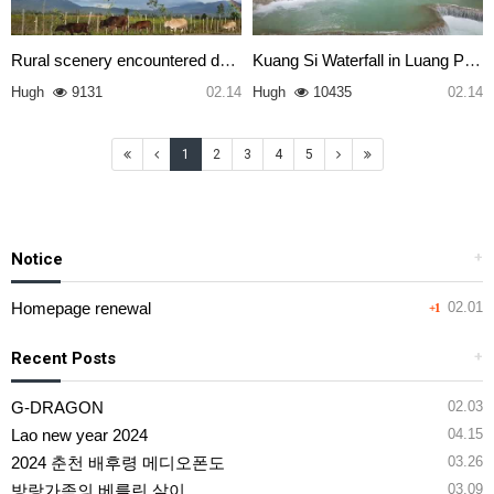
Rural scenery encountered duri…
Kuang Si Waterfall in Luang Pr…
Hugh
9131
02.14
Hugh
10435
02.14
1
2
3
4
5
Notice
+
Homepage renewal
02.01
+1
Recent Posts
+
G-DRAGON
02.03
Lao new year 2024
04.15
2024 춘천 배후령 메디오폰도
03.26
방랑가족의 베를린 살이
03.09