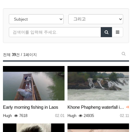
전체
39
건 / 1페이지
Early morning fishing in Laos
Khone Phapheng waterfall in so…
+1
Hugh
7618
02.01
Hugh
24935
02.11