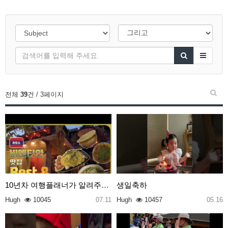
전체
39
건 / 3페이지
10년차 여행플래너가 알려주는 라오스 비엔티안 맛집 B…
생일축하
Hugh
10045
07.11
Hugh
10457
05.16