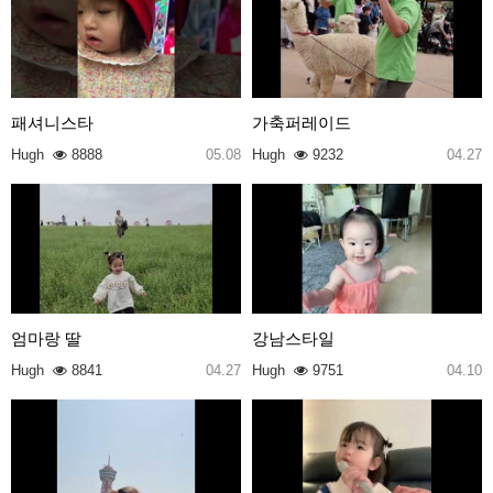
패셔니스타
가축퍼레이드
Hugh
8888
05.08
Hugh
9232
04.27
엄마랑 딸
강남스타일
Hugh
8841
04.27
Hugh
9751
04.10