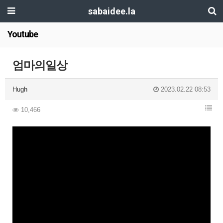
sabaidee.la
Youtube
엄마의일상
Hugh
2023.02.22 08:53
10,466