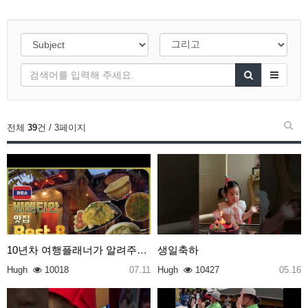
전체
39
건 / 3페이지
10년차 여행플래너가 알려주는 라오스 비엔티안 맛집 B…
생일축하
Hugh
10018
07.11
Hugh
10427
05.16