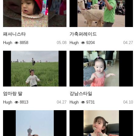
패셔니스타
가축퍼레이드
Hugh
8858
05.08
Hugh
9204
04.27
엄마랑 딸
강남스타일
Hugh
8813
04.27
Hugh
9731
04.10