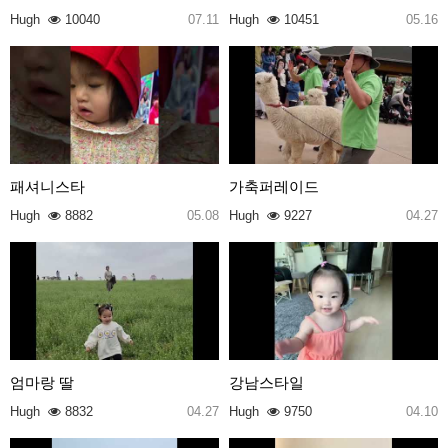
Hugh
10040
07.11
Hugh
10451
05.16
패셔니스타
가축퍼레이드
Hugh
8882
05.08
Hugh
9227
04.27
엄마랑 딸
강남스타일
Hugh
8832
04.27
Hugh
9750
04.10