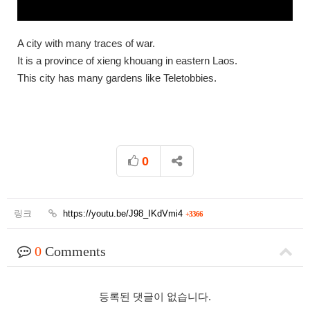
A city with many traces of war.
It is a province of xieng khouang in eastern Laos.
This city has many gardens like Teletobbies.
0
링크
https://youtu.be/J98_IKdVmi4
+3366
0
Comments
등록된 댓글이 없습니다.