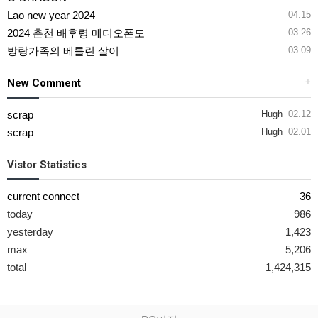
Lao new year 2024
04.15
2024 춘천 배후령 메디오폰도
03.26
방랑가족의 베를린 살이
03.09
New Comment
+
scrap
Hugh
02.12
scrap
Hugh
02.01
Vistor Statistics
current connect
36
today
986
yesterday
1,423
max
5,206
total
1,424,315