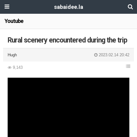
sabaidee.la
Youtube
Rural scenery encountered during the trip
Hugh
2023.02.14 20:42
9,143