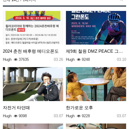
2024 춘천 배후령 메디오폰도
제9회 철원 DMZ PEACE 그란폰도
Hugh
37635
03.26
Hugh
9248
03.10
자전거 타던때
한가로운 오후
Hugh
9098
03.07
Hugh
9228
03.07