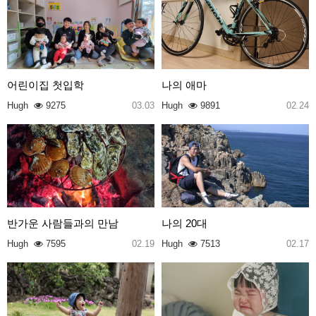
어린이집 첫입학
나의 애마
Hugh
9275
03.03
Hugh
9891
02.24
반가운 사람들과의 만남
나의 20대
Hugh
7595
02.19
Hugh
7513
02.17