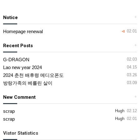
Notice
+
Homepage renewal
02.01
+1
Recent Posts
+
G-DRAGON
02.03
Lao new year 2024
04.15
2024 춘천 배후령 메디오폰도
03.26
방랑가족의 베를린 살이
03.09
New Comment
+
scrap
Hugh
02.12
scrap
Hugh
02.01
Vistor Statistics