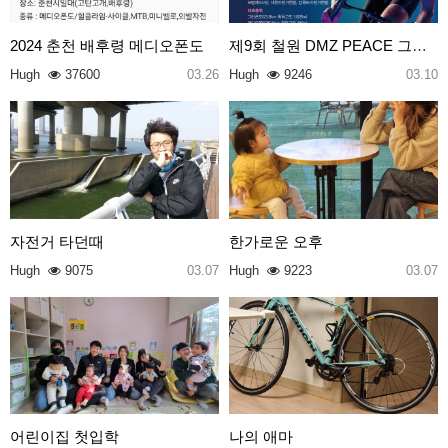
2024 춘천 배후령 메디오폰도
제9회 철원 DMZ PEACE 그란폰도
Hugh
37600
03.26
Hugh
9246
03.10
자전거 타던때
한가로운 오후
Hugh
9075
03.07
Hugh
9223
03.07
어린이집 첫입학
나의 애마