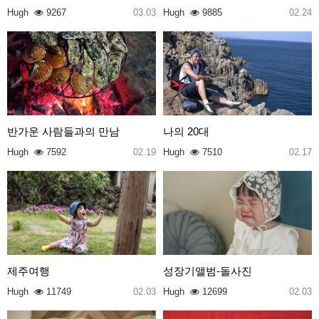
Hugh
9267
03.03
Hugh
9885
02.24
반가운 사람들과의 만남
나의 20대
Hugh
7592
02.19
Hugh
7510
02.17
제주여행
성장기앨범-돌사진
Hugh
11749
02.03
Hugh
12699
02.03