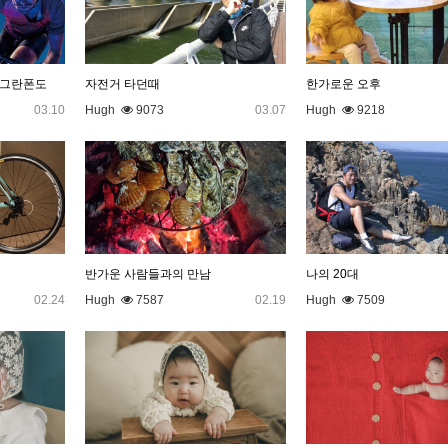
E 그란폰도
자전거 타던때
한가로운 오후
03.10
Hugh
9073
03.07
Hugh
9218
반가운 사람들과의 만남
나의 20대
02.24
Hugh
7587
02.19
Hugh
7509