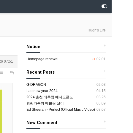
Hugh's Life
+
Notice
Homepage renewal
02.01
+1
26 07:51
+
Recent Posts
G-DRAGON
02.03
Lao new year 2024
04.15
2024 춘천 배후령 메디오폰도
03.26
방랑가족의 베를린 살이
03.09
Ed Sheeran - Perfect (Official Music Video)
03.07
+
New Comment