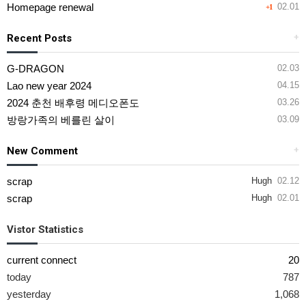
Homepage renewal
02.01
+1
Recent Posts
+
G-DRAGON
02.03
Lao new year 2024
04.15
2024 춘천 배후령 메디오폰도
03.26
방랑가족의 베를린 살이
03.09
New Comment
+
scrap
Hugh
02.12
scrap
Hugh
02.01
Vistor Statistics
current connect
20
today
787
yesterday
1,068