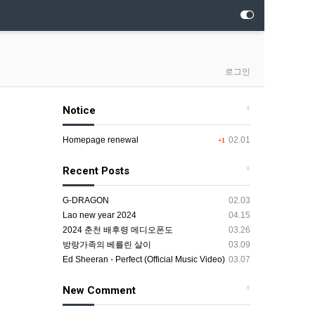
로그인
+
Notice
Homepage renewal
02.01
+1
+
Recent Posts
G-DRAGON
02.03
Lao new year 2024
04.15
2024 춘천 배후령 메디오폰도
03.26
방랑가족의 베를린 살이
03.09
Ed Sheeran - Perfect (Official Music Video)
03.07
+
New Comment