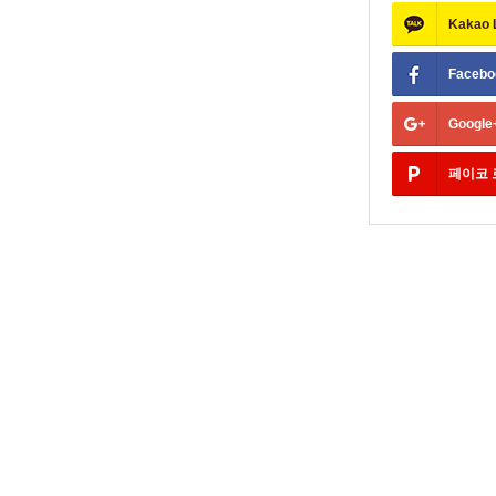
Kakao
Facebo
Google
페이코