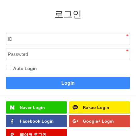
로그인
Auto Login
Login
Naver
Login
Kakao
Login
Facebook
Login
Google+
Login
페이코
로그인