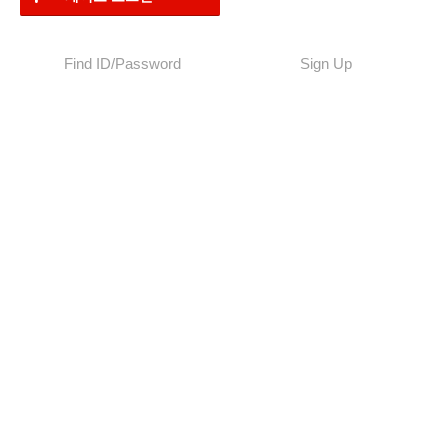
Find ID/Password
Sign Up