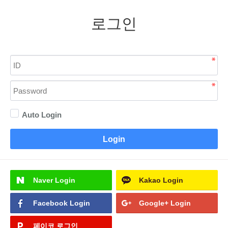
로그인
Auto Login
Login
Naver
Login
Kakao
Login
Facebook
Login
Google+
Login
페이코
로그인