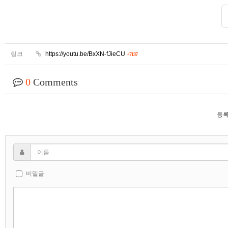
링크
https://youtu.be/BxXN-fJieCU
+7137
0
Comments
등록
비밀글