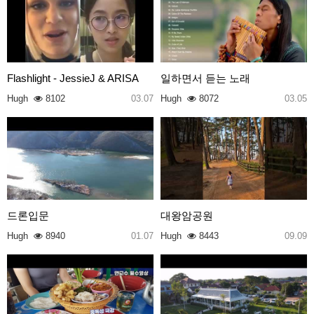
Flashlight - JessieJ & ARISA
일하면서 듣는 노래
Hugh
8102
03.07
Hugh
8072
03.05
드론입문
대왕암공원
Hugh
8940
01.07
Hugh
8443
09.09