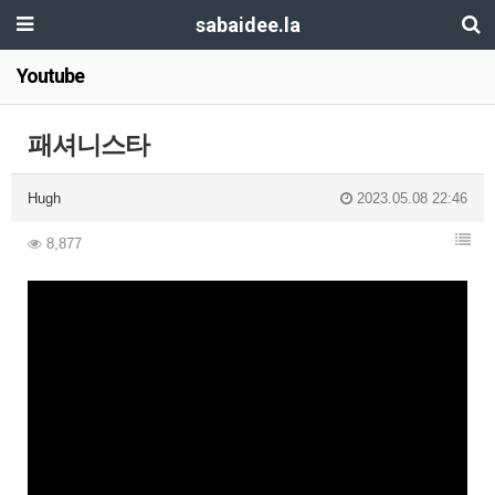
sabaidee.la
Youtube
패셔니스타
Hugh
2023.05.08 22:46
8,877