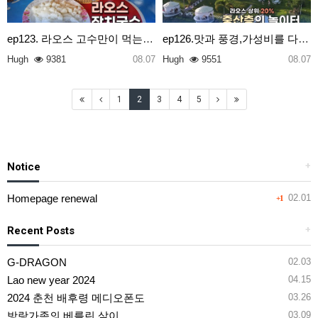
ep123. 라오스 고수만이 먹는 다는 전설의 국수
ep126.맛과 풍경,가성비를 다잡은 라오스의 핫플2곳
Hugh
9381
08.07
Hugh
9551
08.07
1
2
3
4
5
Notice
+
Homepage renewal
02.01
+1
Recent Posts
+
G-DRAGON
02.03
Lao new year 2024
04.15
2024 춘천 배후령 메디오폰도
03.26
방랑가족의 베를린 살이
03.09