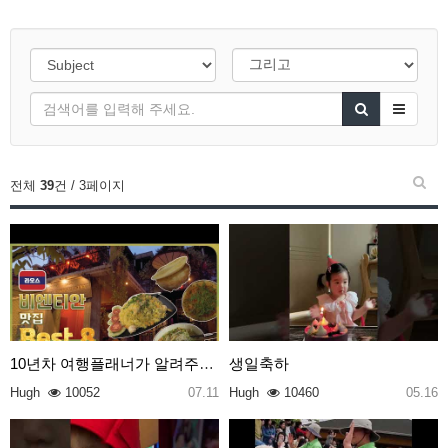
전체
39
건 / 3페이지
10년차 여행플래너가 알려주는 라오스 비엔티안 맛집 B…
생일축하
Hugh
10052
07.11
Hugh
10460
05.16