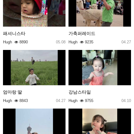
패셔니스타
가축퍼레이드
Hugh
8890
05.08
Hugh
9235
04.27
엄마랑 딸
강남스타일
Hugh
8843
04.27
Hugh
9755
04.10