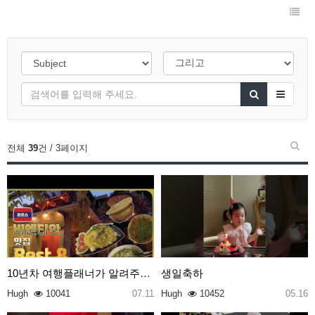
전체
39
건 / 3페이지
10년차 여행플래너가 알려주는 라오스 비엔티안 맛집 B…
생일축하
Hugh
10041
07.11
Hugh
10452
05.16