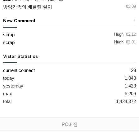
방랑가족의 베를린 살이
03.09
New Comment
+
scrap
Hugh
02.12
scrap
Hugh
02.01
Vistor Statistics
current connect
29
today
1,043
yesterday
1,423
max
5,206
total
1,424,372
PC버전