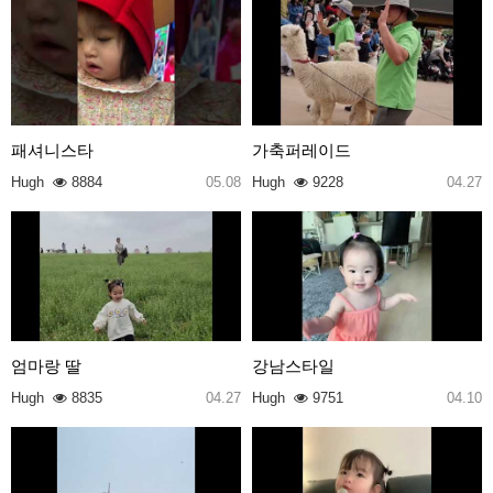
패셔니스타
가축퍼레이드
Hugh
8884
05.08
Hugh
9228
04.27
엄마랑 딸
강남스타일
Hugh
8835
04.27
Hugh
9751
04.10