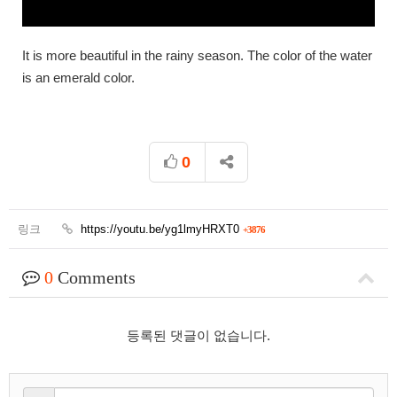
It is more beautiful in the rainy season. The color of the water
is an emerald color.
0
링크
https://youtu.be/yg1lmyHRXT0
+3876
0
Comments
등록된 댓글이 없습니다.